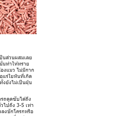
เป็นส่วนผสมเลย
นั่นทำให้ทราย
้องแมว ไม่มี
กาก
อแร่ใยหินที่เกิด
้งยังไม่เป็นฝุ่น
ารถดูดซับได้ถึง
วไปถึง 3-5 เท่า
มวลงชักโครกหรือ