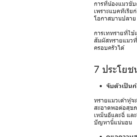
การที่น้องแมวขับ
เพราะแบคทีเรียก
โอกาสบานปลาย
การเททรายที่ใช้
สัมผัสทรายแมวที
ครอบครัวได้
7 ประโยชน
จับตัวเป็นก
ทรายแมวเต้าหู้จะเ
สะอาดพอต่อสุขภา
เหม็นอึและฉี่ แล
ปัญหานี้แน่นอน
ดูแลความส