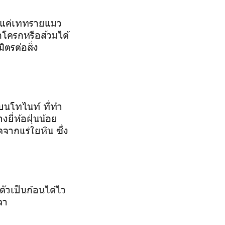
ราแค่เททรายแมว
กโครกหรือส้วมได้
ิตรต่อสิ่ง
บนโทไนท์ ที่ทำ
งยี่ห้อฝุ่นน้อย
จากแร่ใยหิน ซึ่ง
ตัวเป็นก้อนได้ไว
ลา