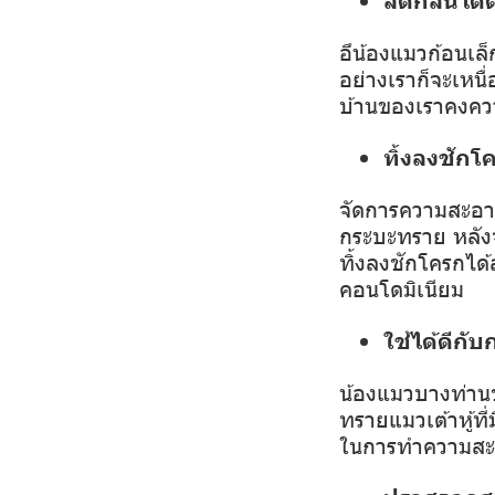
อึน้องแมวก้อนเล
อย่างเราก็จะเหนื่
บ้านของเราคงคว
ทิ้งลงชักโ
จัดการความสะอาดง
กระบะทราย หลังจ
ทิ้งลงชักโครกได้ส
คอนโดมิเนียม
ใช้ได้ดีกั
น้องแมวบางท่านช
ทรายแมวเต้าหู้ท
ในการทำความสะอา