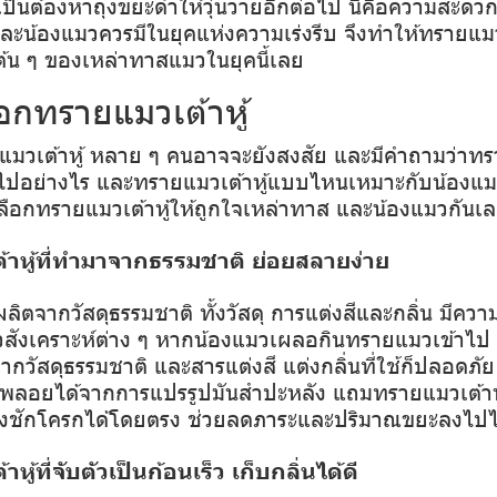
เป็นต้องหาถุงขยะดำให้วุ่นวายอีกต่อไป นี้คือความสะดว
น้องแมวควรมีในยุคแห่งความเร่งรีบ จึงทำให้ทรายแมวเต
บต้น ๆ ของเหล่าทาสแมวในยุคนี้เลย
อกทรายแมวเต้าหู้
มวเต้าหู้ หลาย ๆ คนอาจจะยังสงสัย และมีคำถามว่าทรา
ไปอย่างไร และทรายแมวเต้าหู้แบบไหนเหมาะกับน้องแ
ารเลือกทรายแมวเต้าหู้ให้ถูกใจเหล่าทาส และน้องแมวกันเ
าหู้ที่ทำมาจากธรรมชาติ ย่อยสลายง่าย
่ผลิตจากวัสดุธรรมชาติ ทั้งวัสดุ การแต่งสีและกลิ่น มีค
ังเคราะห์ต่าง ๆ หากน้องแมวเผลอกินทรายแมวเข้าไป ก็
จากวัสดุธรรมชาติ และสารแต่งสี แต่งกลิ่นที่ใช้ก็ปลอดภ
พลอยได้จากการแปรรูปมันสำปะหลัง
แถมทรายแมวเต้าหู
งลงชักโครกได้โดยตรง ช่วยลดภาระและปริมาณขยะลงไปไ
หู้ที่จับตัวเป็นก้อนเร็ว เก็บกลิ่นได้ดี