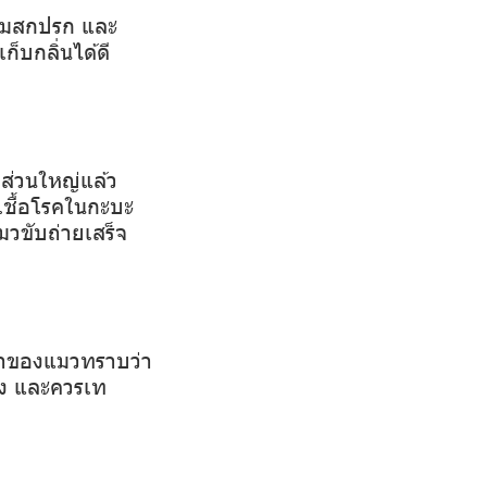
วามสกปรก และ
็บกลิ่นได้ดี
 ส่วนใหญ่แล้ว
เชื้อโรคในกะบะ
มวขับถ่ายเสร็จ
เจ้าของแมวทราบว่า
้ง และควรเท