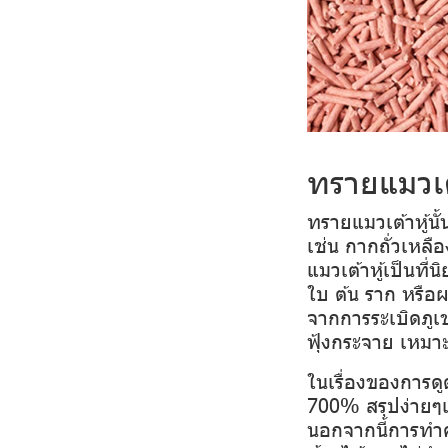
ทรายแมวเต้
ทรายแมวเต้าหู้น
เช่น กา
กถั่วเหลื
แมวเต้าหู้เป็นที
ใบ ต้น ราก หรื
จากการระเบิด
ภูเ
ฟุ้งกระจาย เหมาะ
ในเรื่องของการดู
700% สรุปง่ายๆเล
นอกจากนี้การทำค