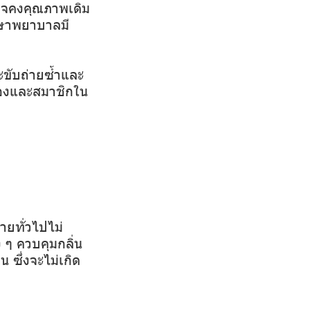
่อาจคงคุณภาพเดิม
ักษาพยาบาลมี
ะขับถ่ายซ้ำและ
วเองและสมาชิกใน
ายทั่วไปไม่
 ๆ ควบคุมกลิ่น
 ซึ่งจะไม่เกิด