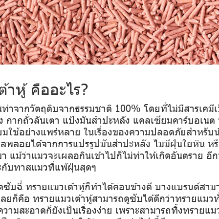
าหู้ คืออะไร?
ั้นทำจากวัตถุดิบจากธรรมชาติ 100% โดยที่ไม่มีสารเคมี
อง กากถั่วลันเตา แป้งมันสำปะหลัง แคลเซียมคาร์บอเนต 
่นิยมใช้อย่างแพร่หลาย ในเรื่องของความปลอดภัยสำหรับน
อผลพลอยได้จากการแปรรูปมันสำปะหลัง
ไม่มีฝุ่นใยหิน หรื
ขา แม้ว่าแมวจะเผลอกินเข้าไปก็ไม่ทำให้เกิดอันตราย อีกทั
กับทาสแมวที่แพ้ฝุ่นสุดๆ
ดซับฉี่ ทรายแมวเต้าหู้ก็ทำได้ค่อนข้างดี บางแบรนด์สาม
ยก็คือ ทรายแมวเต้าหู้สามารถดูซับได้ดีกว่าทรายแมวทั่
วามสะอาดก็ยังเป็นเรื่องง่าย เพราะสามารถทิ้งทรายแ