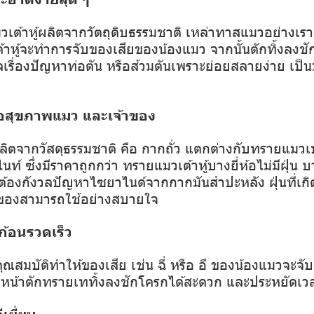
วเต้าหู้ผลิตจากวัตถุดิบธรรมชาติ เหล่าทาสแมวอย่างเ
ต้าหู้จะทำการจับของเสียของน้องแมว จากนั้นตักทิ้งลงชั
วลเรื่องปัญหาท่อตัน หรือส้วมตันเพราะย่อยสลายง่าย เป็นม
อสุขภาพแมว และเจ้าของ
ผลิตจากวัสดุธรรมชาติ คือ กากถั่ว แตกต่างกับทรายแมวเ
์ ซึ่งมีราคาถูกกว่า ทรายแมวเต้าหู้บางยี่ห้อไม่มีฝุ่น บา
ม่ต้องกังวลปัญหาไซยาไนด์จากกากมันสำปะหลัง ฝุ่นที่เกิด
าของสามารถใช้อย่างสบายใจ
นก้อนรวดเร็ว
คุณสมบัติทำให้ของเสีย เช่น ฉี่ หรือ อึ ของน้องแมวจะจับ
ำหน้าตักทรายเททิ้งลงชักโครกได้สะดวก และประหยัดเว
ีเยี่ยม