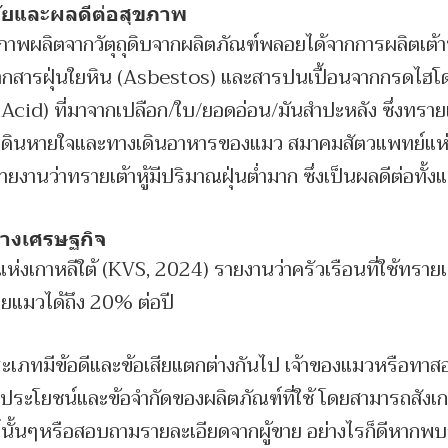
ัยและผลดีต่อสุขภาพ
ุณภาพผลิตจากวัตุถุดิบจากผลิตภัณฑ์พลอยได้จากการผลิตเต้า
กสารฝุ่นใยหิน (Asbestos) และสารปนเปื้อนจากกรดไฮโ
id) ที่มาจากเปลือก/ใบ/ยอดอ่อน/มันสำปะหลัง ซึ่งทรายเ
งเดินหายใจและทางเดินอาหารของแมว สมาคมสัตวแพทย์แห่ง
งานว่าทรายเต้าหู้มีปริมาณฝุ่นต่ำมาก ซึ่งเป็นผลดีต่อทั้
ทางเศรษฐกิจ
่งเกาหลีใต้ (KVS, 2024) รายงานว่าครัวเรือนที่ใช้ทรายเ
รายแมวได้ถึง 20% ต่อปี
ภทมีข้อดีและข้อเสียแตกต่างกันไป เจ้าของแมวหรือทาสอย
ระโยชน์และข้อจำกัดของผลิตภัณฑ์ที่ใช้ โดยสามารถสังเ
นั้นๆหรือสอบถามรายละเอียดจากผู้ขาย อย่างไรก็ดีหากพบ