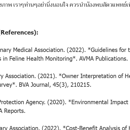
าสุขภาพ เราๆท่านๆอย่านิ่งนอนใจ ควรนำน้องพบสัตวแพทย์เพ
 (References):
nary Medical Association. (2022). *Guidelines for 
s in Feline Health Monitoring*. AVMA Publications.
ary Association. (2021). *Owner Interpretation of H
Survey*. BVA Journal, 45(3), 210215.
rotection Agency. (2020). *Environmental Impact o
A Reports.
ry Association. (2022). *Cost-Benefit Analysis of 