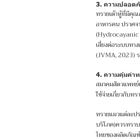
3. ความปลอดภ
ทรายเต้าหู้ที่มีค
อาหารคน ปราศจา
(Hydrocayanic Ac
เสี่ยงต่อระบบทา
(JVMA, 2023) ราย
4. ความคุ้มค่า
สมาคมสัตวแพทย์แห
ใช้จ่ายเกี่ยวกับท
ทรายแมวแต่ละประเ
บริโภค)ควรทราบป
ไทยของผลิตภัณฑ์