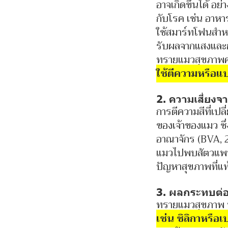
อาจเกิดขึ้นได้ อย
กับโรค เช่น อาหา
ใช้สมาร์ทโฟนสำห
รับผลจากแสงและก
ทรายแมวสุขภาพควรใ
ใช้ตีความหรือแ
2. ความเสี่ยง
การตีความสีที่เป
ของเจ้าของแมว ซ
อาณาจักร (BVA, 
แมวไปพบสัตวแพทย
ปัญหาสุขภาพที่แท
3. ผลกระทบต่อ
ทรายแมวสุขภาพ บ
เช่น ซิลิกาหรือ