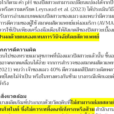
่างไรก็ตาม ค่า pH ของปัสสาวะสามารถเปลี่ยนแปลงได้จากปัจจั
รหรือความเครียด Leynaud et al. (2023) ได้ประเมินวิธ
รับการอ่านแถบทดสอบปัสสาวะของแมว และพบว่ามีความแป
ารตีความของผู้ใช้ สมาคมสัตวแพทย์แห่งอเมริกา (AVMA, 
ช้เป็นเพียงเครื่องมือเตือนให้สังเกตสีของปัสสาวะเบื้องต
ปรผลด้วยตนเองแทนการวินิจฉัยโดยสัตวแพทย์
จากการตีความผิด
ลี่ยนไปของทรายแมวสุขภาพที่น้องแมวปัสสาวะแล้วนั้น ขึ้น
ึ่งอาจคลาดเคลื่อนได้ง่าย จากการสำรวจของสมาคมสัตวแพ
2021) พบว่า เจ้าของแมว 40% ตีความผลสีปัสสาวะผิดพลา
์โดยไม่จำเป็น หรือในทางตรงกันข้าม บางกรณีเพิกเฉยต่
้จริง
สิ่งแวดล้อม
างผลิตภัณฑ์ประกอบด้วยวัตถุดิบที่
ไม่สามารถย่อยสลาย
เบนโทไนต์ ซึ่งไม่ควรเททิ้งลงชักโครกหรือส้วม
สำนักงาน