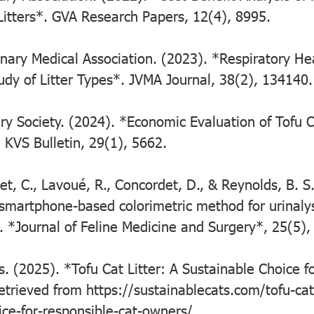
Litters*. GVA Research Papers, 12(4), 8995.
nary Medical Association. (2023). *Respiratory Hea
dy of Litter Types*. JVMA Journal, 38(2), 134140.
ry Society. (2024). *Economic Evaluation of Tofu C
 KVS Bulletin, 29(1), 5662.
let, C., Lavoué, R., Concordet, D., & Reynolds, B. S
 smartphone-based colorimetric method for urinalys
s. *Journal of Feline Medicine and Surgery*, 25(5)
s. (2025). *Tofu Cat Litter: A Sustainable Choice f
trieved from https://sustainablecats.com/tofu-cat-
ice-for-responsible-cat-owners/