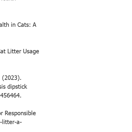
lth in Cats: A
at Litter Usage
. (2023).
is dipstick
, 456464.
or Responsible
litter-a-