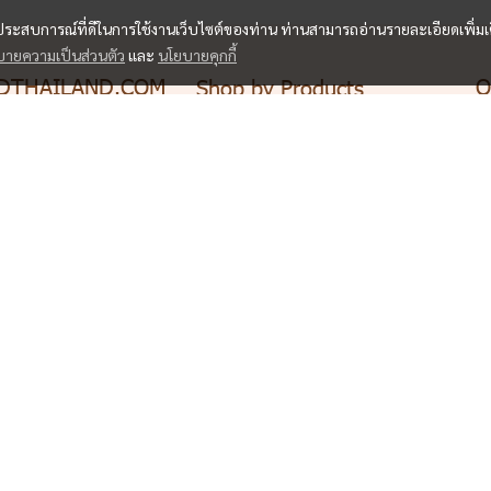
และประสบการณ์ที่ดีในการใช้งานเว็บไซต์ของท่าน ท่านสามารถอ่านรายละเอียดเพิ่มเ
ายความเป็นส่วนตัว
และ
นโยบายคุกกี้
DTHAILAND.COM
O
Shop by Products
• 
•
ทรายแมว
อาหารสัตว์ และ
•
• อาหารเปียก( แมว)
ัตว์เลี้ยงออนไลน์ ให้
็อป ออนไลน์สะดวก
•
• ทรีตและขนม (แมว)
 ชม.
•
• ขนมอบแห้งและฟรีซดราย
(แมว)
 ซอยบางแวก 7
• ทรีตและขนม (สุนัข)
แวก เขตภาษีเจริญ
มหานคร 10160
ริการ :
ตลอด 24 ชม.
916266156
etfoodthailand