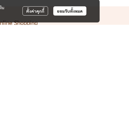
ติม
ตั้งค่าคุกกี้
ยอมรับทั้งหมด
nline Shopping
วิธีการสั่งซื้อสินค้า
 วิธีการชำระเงิน
 ติดตามสถานะและคำสั่งซื้อ
 คำถามที่พบพ่อย