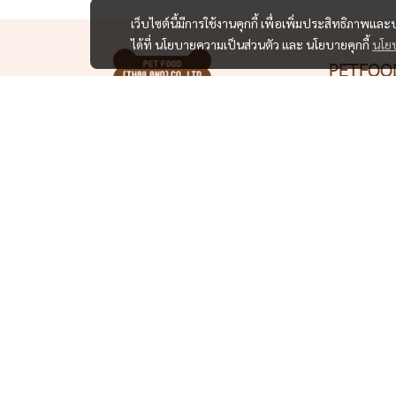
เว็บไซต์นี้มีการใช้งานคุกกี้ เพื่อเพิ่มประสิทธิภาพ
ได้ที่ นโยบายความเป็นส่วนตัว และ นโยบายคุกกี้
นโยบ
PETFOO
ร้านขาย
อุปกรณ์ ส
คุณได้ช
ตลอด 24
@petfoodthailand
ที่อยู่ :
76
แขวงบาง
กรุงเทพ
เวลาให้บ
ติดต่อ:
0
Line:
@p