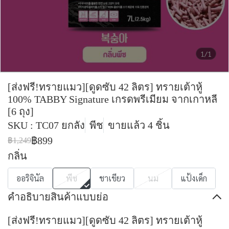
1/1
[ส่งฟรี!ทรายแมว][ดูดซับ 42 ลิตร] ทรายเต้าหู้
100% TABBY Signature เกรดพรีเมียม จากเกาหลี
[6 ถุง]
SKU : TC07 ยกลัง
พีช
ขายแล้ว 4 ชิ้น
฿899
฿1,249
กลิ่น
ออริจินัล
พีช
ชาเขียว
นม
แป้งเด็ก
คำอธิบายสินค้าแบบย่อ
[ส่งฟรี!ทรายแมว][ดูดซับ 42 ลิตร] ทรายเต้าหู้